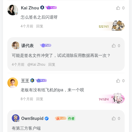
Kai Zhou
0
怎么签名之后闪退呀
4个月前
回复
55141
课代表
0
可能是签名文件冲突了，试试清除应用数据再装一次？
4个月前
@
Kai Zhou
回复
王王
0
老板有没有纸飞机的ipa，来一个呗
8个月前
回复
14124
OwnStupid
0
作者
有第三方客户端