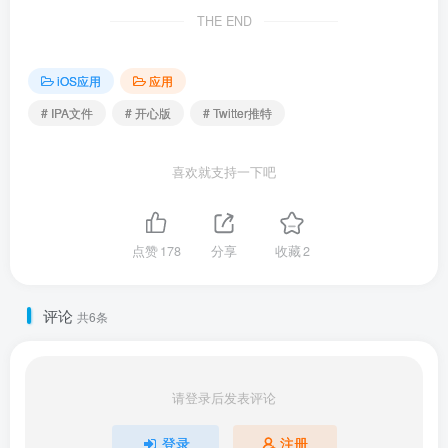
THE END
iOS应用
应用
# IPA文件
# 开心版
# Twitter推特
喜欢就支持一下吧
点赞
178
分享
收藏
2
评论
共6条
请登录后发表评论
登录
注册