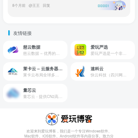
8个月前
@
王王
回复
00001
友情链接
慈云数据
爱玩严选
慈云数据 – 优秀的云服务器服务商，提供最具有性价比的产品。慈云数据是开发者必不可少的良心云
爱玩严选是一个非常有保障且性价比极高的虚拟商城，包括但不限于苹果证书、技术指导、会员充值等多种虚拟服务！
莱卡云 – 云服务器提供商
速科云
莱卡云布局全球多个地理区域。提供服务有：境外云服务器、国内云服务器、独立服务器、服务器托管、CDN、SSL证书、游戏服务器等业务。
快云科技（四川网联快云科技有限公司）成立于2021年，主营互联网业务平台服务提供商。公司专注为用户提供低价高性能云计算产品，致力于云计算应用的易用性开发，并引导云计算在国内普及
量芯云
量芯云 - 提供CN2高速香港美国云服务器&专业高防服务器租用等云服务器供应商
欢迎来到爱玩博客，我们是一个专注Windows软件、
Mac软件、iOS软件、Android软件等内容分享。致力分