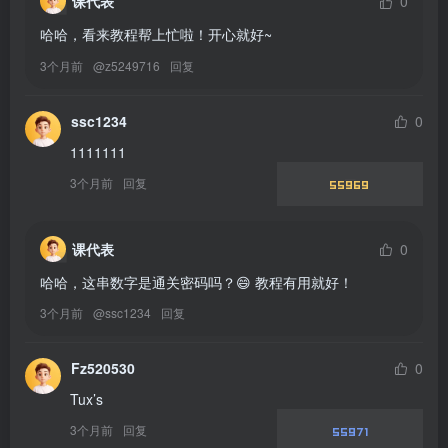
课代表
0
哈哈，看来教程帮上忙啦！开心就好~
3个月前
@
z5249716
回复
ssc1234
0
1111111
3个月前
回复
55969
课代表
0
哈哈，这串数字是通关密码吗？😄 教程有用就好！
3个月前
@
ssc1234
回复
Fz520530
0
Tux’s
3个月前
回复
55971