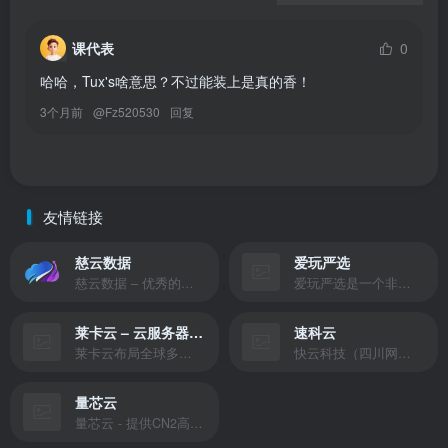
课代表
0
哈哈，Tux's啥意思？不过能装上是真的香！
3个月前
@
Fz520530
回复
友情链接
慈云数据
爱玩严选
慈云数据 – 优秀的云服务器服务商，提供最具有性价比的产品。慈云数据是开发者必不可少的良心云
爱玩严选是一个非常有保障且性价比极高的虚拟商城，包括但不限于苹果证书、技术指导、会员充值等多种虚拟服务！
莱卡云 – 云服务器提供商
速科云
莱卡云布局全球多个地理区域。提供服务有：境外云服务器、国内云服务器、独立服务器、服务器托管、CDN、SSL证书、游戏服务器等业务。
快云科技（四川网联快云科技有限公司）成立于2021年，主营互联网业务平台服务提供商。公司专注为用户提供低价高性能云计算产品，致力于云计算应用的易用性开发，并引导云计算在国内普及
量芯云
量芯云 - 提供CN2高速香港美国云服务器&专业高防服务器租用等云服务器供应商