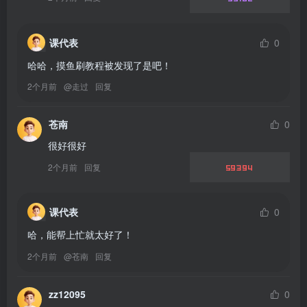
课代表
0
哈哈，摸鱼刷教程被发现了是吧！
2个月前
@
走过
回复
苍南
0
很好很好
2个月前
回复
59394
课代表
0
哈，能帮上忙就太好了！
2个月前
@
苍南
回复
zz12095
0