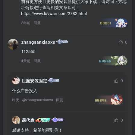
前有更方便且更快的安装器提供大家下载，请访问下方地
址链接进行查阅相关文章即可！

https://www.luvwan.com/2782.html
2年前
回复
00001
zhangsanxiaoxu
0
112555
4天前
回复
68565
巨魔安装固定
0
什么广告投入
昨天
@
zhangsanxiaoxu
回复
68845
课代表
0
感谢支持，希望能帮到你！