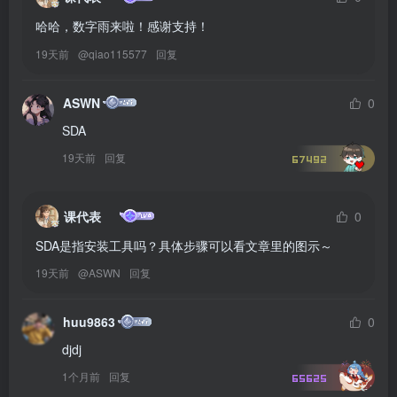
哈哈，数字雨来啦！感谢支持！
19天前
@
qiao115577
回复
ASWN
0
SDA
19天前
回复
67492
课代表
0
SDA是指安装工具吗？具体步骤可以看文章里的图示～
19天前
@
ASWN
回复
huu9863
0
djdj
1个月前
回复
65625