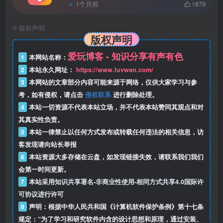
1个月前
1879
©
版权声明
版权声明
爱玩博客 - 知识分享有声有色
1
本网站名称：
2
本站永久网址：
https://www.luvwan.com/
3
本网站的文章部分内容可能来源于网络，仅供大家学习与参
考，如有侵权，请点击
侵权联系
进行删除处理。
4
本站一切资源不代表本站立场，并不代表本站赞同其观点和对
其真实性负责。
5
本站一律禁止以任何方式发布或转载任何违法的相关信息，访
客发现请向站长举报
6
本站资源大多存储在云盘，如发现链接失效，请联系我们我们
会第一时间更新。
7
本站采用
知识共享署名-非商业性使用-相同方式共享4.0国际许
可协议
进行许可
8
声明：根据中华人民共和国《计算机软件保护条例》第十七条
规定：“为了学习和研究软件内含的设计思想和原理，通过安装、