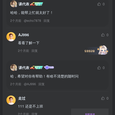
课代表
0
哈哈，能帮上忙就太好了！
2个月前
@
echo7878
回复
AJ996
0
看看了解一下
2个月前
回复
59928
课代表
0
哈，希望对你有帮助！有啥不清楚的随时问
2个月前
@
AJ996
回复
走过
0
111 还是不上班
2个月前
回复
59162