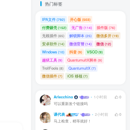
热门标签
IPA文件
开心版
(792)
(503)
付费砸壳
无广告
插件版
(152)
(114)
(76)
无根插件
解锁脚本
微信多开
(65)
(25)
(19)
安卓软件
微信官替
微信
(14)
(14)
(12)
Windows
抖音
VSCO
(10)
(9)
(9)
越狱工具
QuantumultX脚本
(9)
(9)
TrollFools
QuantumultX
(8)
(7)
户协议
、
隐私声明
微信插件
iOS 移植
(7)
(7)
Arlecchino
1小时前
0
可以重新发个链接吗
课代表
2小时前
0
马上检查，稍等就好！