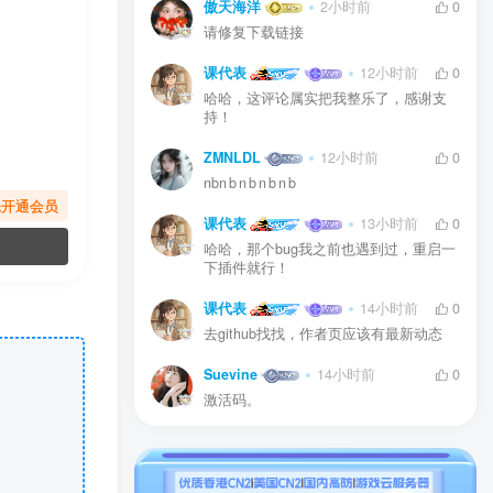
傲天海洋
2小时前
0
请修复下载链接
课代表
12小时前
0
哈哈，这评论属实把我整乐了，感谢支
持！
ZMNLDL
12小时前
0
nbn b n b n b n b
先开通会员
课代表
13小时前
0
哈哈，那个bug我之前也遇到过，重启一
下插件就行！
课代表
14小时前
0
去github找找，作者页应该有最新动态
Suevine
14小时前
0
激活码。