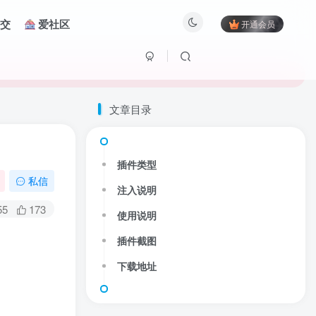
交
爱社区
开通会员
文章目录
插件类型
私信
注入说明
55
173
使用说明
插件截图
下载地址