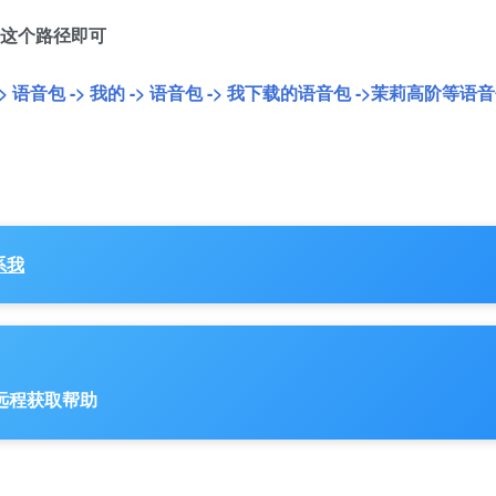
这个路径即可
-> 语音包 -> 我的 -> 语音包 -> 我下载的语音包 ->茉莉高阶等语
系我
1 远程获取帮助