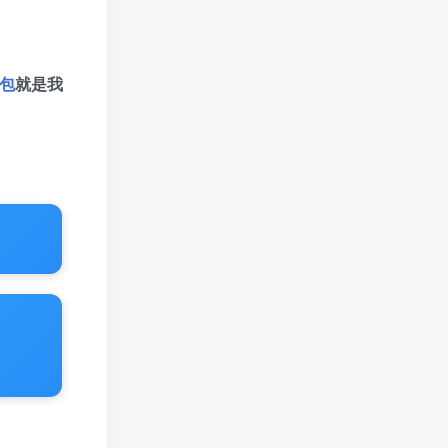
音包
就是我