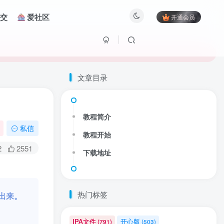
交
爱社区
开通会员
文章目录
教程简介
私信
教程开始
2
2551
下载地址
热门标签
出来。
！
IPA文件
开心版
(791)
(503)