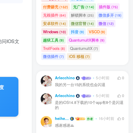
付费砸壳
无广告
插件版
(152)
(114)
(75)
无根插件
解锁脚本
微信多开
(64)
(25)
(19)
安卓软件
微信官替
微信
(14)
(14)
(12)
Windows
抖音
VSCO
(10)
(9)
(9)
越狱工具
QuantumultX脚本
(9)
(9)
问IOS文
TrollFools
QuantumultX
(8)
(7)
微信插件
iOS 移植
(7)
(7)
Arlecchino
5小时前
0
我的另一台15的系统也会闪退
度
Arlecchino
5小时前
0
是的iOS14.8下载的10个app有8个是闪退
的
heiheilian
16小时前
0
作者
感谢感谢🙏