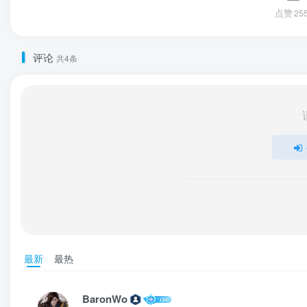
点赞
25
评论
共4条
最新
最热
BaronWo