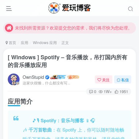
未找到所需资源？欢迎提交您的需求，我们将尽快为您处理。
苹果手机用户没有巨魔商店的点击此处获取保姆级安装教程
未找到所需资源？欢迎提交您的需求，我们将尽快为您处理。
苹果手机用户没有巨魔商店的点击此处获取保姆级安装教程
首页
应用
Windows 应用
正文
[ Windows ] Spotify – 音乐播放，吊打国内所有
的音乐播放应用
OwnStupid
关注
私信
这家伙很懒，什么都没有写...
0
1W+
1951
应用简介
登录
没有账号？立即注册
🎵🎙️
Spotify：音乐与播客
📱🎧
🎶
千万首歌曲
：在 Spotify 上，你可以随时随地畅
用户名或邮箱
听千万首歌曲，涵盖各种流派和风格，满足你的音