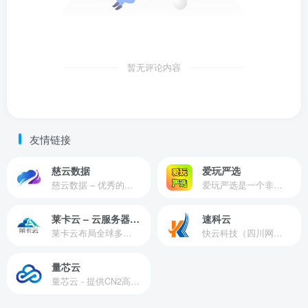
暂无评论内容
友情链接
慈云数据
爱玩严选
慈云数据 – 优秀的云服务器服务商，提供最具有性价比的产品。慈云数据是开发者必不可少的良心云
爱玩严选是一个非常有保障且性价比极高的虚拟商城，包括但不限于苹果证书、技术指导、会员充值等多种虚拟服务！
莱卡云 – 云服务器提供商
速科云
莱卡云布局全球多个地理区域。提供服务有：境外云服务器、国内云服务器、独立服务器、服务器托管、CDN、SSL证书、游戏服务器等业务。
快云科技（四川网联快云科技有限公司）成立于2021年，主营互联网业务平台服务提供商。公司专注为用户提供低价高性能云计算产品，致力于云计算应用的易用性开发，并引导云计算在国内普及
量芯云
量芯云 - 提供CN2高速香港美国云服务器&专业高防服务器租用等云服务器供应商