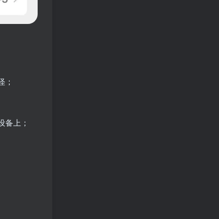
怪；
设备上；