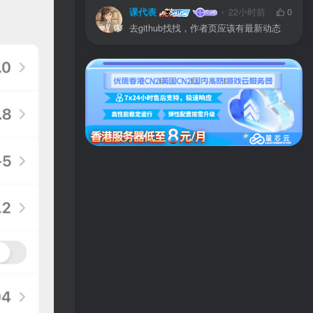
课代表
22小时前
0
去github找找，作者页应该有最新动态