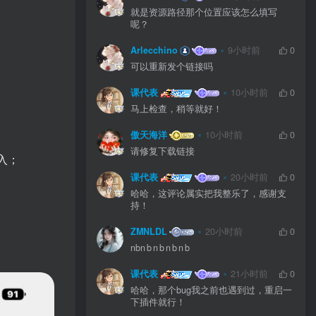
就是资源路径那个位置应该怎么填写
呢？
Arlecchino
9小时前
0
可以重新发个链接吗
课代表
10小时前
0
马上检查，稍等就好！
傲天海洋
10小时前
0
请修复下载链接
入；
课代表
20小时前
0
哈哈，这评论属实把我整乐了，感谢支
持！
ZMNLDL
20小时前
0
nbn b n b n b n b
课代表
21小时前
0
哈哈，那个bug我之前也遇到过，重启一
下插件就行！