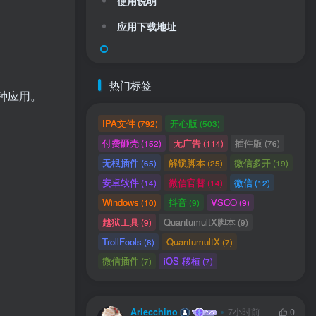
使用说明
应用下载地址
热门标签
种应用。
IPA文件
开心版
(792)
(503)
付费砸壳
无广告
插件版
(152)
(114)
(76)
无根插件
解锁脚本
微信多开
(65)
(25)
(19)
安卓软件
微信官替
微信
(14)
(14)
(12)
用户协议
、
隐私声明
Windows
抖音
VSCO
(10)
(9)
(9)
越狱工具
QuantumultX脚本
(9)
(9)
TrollFools
QuantumultX
(8)
(7)
微信插件
iOS 移植
(7)
(7)
Arlecchino
7小时前
0