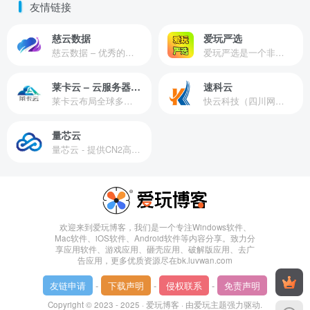
友情链接
慈云数据
爱玩严选
慈云数据 – 优秀的云服务器服务商，提供最具有性价比的产品。慈云数据是开发者必不可少的良心云
爱玩严选是一个非常有保障且性价比极高的虚拟商城，包括但不限于苹果证书、技术指导、会员充值等多种虚拟服务！
莱卡云 – 云服务器提供商
速科云
莱卡云布局全球多个地理区域。提供服务有：境外云服务器、国内云服务器、独立服务器、服务器托管、CDN、SSL证书、游戏服务器等业务。
快云科技（四川网联快云科技有限公司）成立于2021年，主营互联网业务平台服务提供商。公司专注为用户提供低价高性能云计算产品，致力于云计算应用的易用性开发，并引导云计算在国内普及
量芯云
量芯云 - 提供CN2高速香港美国云服务器&专业高防服务器租用等云服务器供应商
欢迎来到爱玩博客，我们是一个专注Windows软件、
Mac软件、iOS软件、Android软件等内容分享。致力分
享应用软件、游戏应用、砸壳应用、破解版应用、去广
告应用，更多优质资源尽在bk.luvwan.com
友链申请
-
下载声明
-
侵权联系
-
免责声明
Copyright © 2023 - 2025 ·
爱玩博客
· 由
爱玩主题
强力驱动.