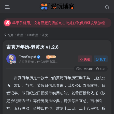
苹果手机用户没有巨魔商店的点击此处获取保姆级安装教程
未找到所需资源？欢迎提交您的需求，我们将尽快为您处理。
苹果手机用户没有巨魔商店的点击此处获取保姆级安装教程
首页
应用
iOS应用
正文
吉真万年历-老黄历 v1.2.8
OwnStupid
关注
私信
这家伙很懒，什么都没有写...
0
491
122
吉真万年历是一款专业的黄历万年历查询工具，提供公
历、农历、节气、节假日信息查询，以及公历农历转换、日
程记事、节日纪念日提醒等实用功能。老黄历模块依托《钦
定协纪辩方书》等传统历法经典，提供每日宜忌、吉神凶
神、五行冲煞、值神四神位、建除十二日、二十八星宿、胎