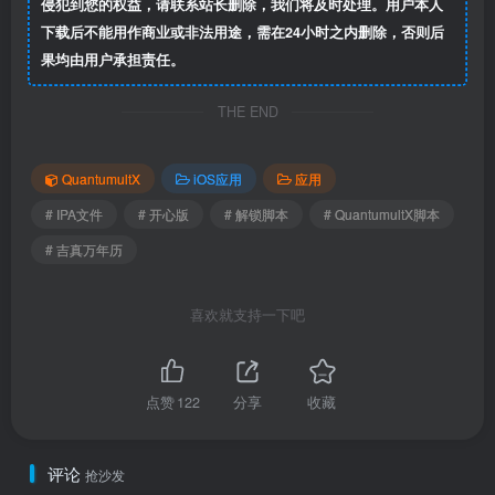
侵犯到您的权益，请联系站长删除，我们将及时处理。用户本人
下载后不能用作商业或非法用途，需在24小时之内删除，否则后
果均由用户承担责任。
THE END
QuantumultX
iOS应用
应用
# IPA文件
# 开心版
# 解锁脚本
# QuantumultX脚本
# 吉真万年历
喜欢就支持一下吧
点赞
122
分享
收藏
评论
抢沙发