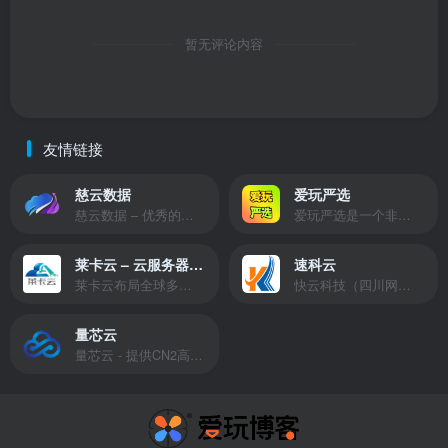
暂无评论内容
友情链接
慈云数据
爱玩严选
慈云数据 – 优秀的云服务器服务商，提供最具有性价比的产品。慈云数据是开发者必不可少的良心云
爱玩严选是一个非常有保障且性价比极高的虚拟商城，包括但不限于苹果证书、技术指导、会员充值等多种虚拟服务！
莱卡云 – 云服务器提供商
速科云
莱卡云布局全球多个地理区域。提供服务有：境外云服务器、国内云服务器、独立服务器、服务器托管、CDN、SSL证书、游戏服务器等业务。
快云科技（四川网联快云科技有限公司）成立于2021年，主营互联网业务平台服务提供商。公司专注为用户提供低价高性能云计算产品，致力于云计算应用的易用性开发，并引导云计算在国内普及
量芯云
量芯云 - 提供CN2高速香港美国云服务器&专业高防服务器租用等云服务器供应商