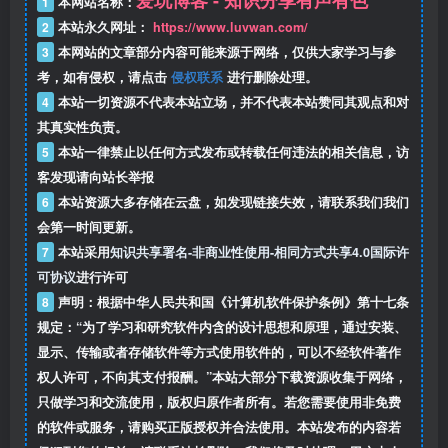
1
本网站名称：
2
本站永久网址：
https://www.luvwan.com/
3
本网站的文章部分内容可能来源于网络，仅供大家学习与参
考，如有侵权，请点击
侵权联系
进行删除处理。
4
本站一切资源不代表本站立场，并不代表本站赞同其观点和对
其真实性负责。
5
本站一律禁止以任何方式发布或转载任何违法的相关信息，访
客发现请向站长举报
6
本站资源大多存储在云盘，如发现链接失效，请联系我们我们
会第一时间更新。
7
本站采用
知识共享署名-非商业性使用-相同方式共享4.0国际许
可协议
进行许可
8
声明：根据中华人民共和国《计算机软件保护条例》第十七条
规定：“为了学习和研究软件内含的设计思想和原理，通过安装、
显示、传输或者存储软件等方式使用软件的，可以不经软件著作
权人许可，不向其支付报酬。”本站大部分下载资源收集于网络，
只做学习和交流使用，版权归原作者所有。若您需要使用非免费
的软件或服务，请购买正版授权并合法使用。本站发布的内容若