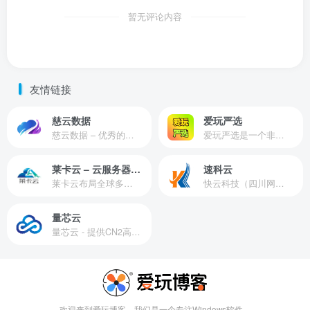
暂无评论内容
友情链接
慈云数据
爱玩严选
慈云数据 – 优秀的云服务器服务商，提供最具有性价比的产品。慈云数据是开发者必不可少的良心云
爱玩严选是一个非常有保障且性价比极高的虚拟商城，包括但不限于苹果证书、技术指导、会员充值等多种虚拟服务！
莱卡云 – 云服务器提供商
速科云
莱卡云布局全球多个地理区域。提供服务有：境外云服务器、国内云服务器、独立服务器、服务器托管、CDN、SSL证书、游戏服务器等业务。
快云科技（四川网联快云科技有限公司）成立于2021年，主营互联网业务平台服务提供商。公司专注为用户提供低价高性能云计算产品，致力于云计算应用的易用性开发，并引导云计算在国内普及
量芯云
量芯云 - 提供CN2高速香港美国云服务器&专业高防服务器租用等云服务器供应商
欢迎来到爱玩博客，我们是一个专注Windows软件、