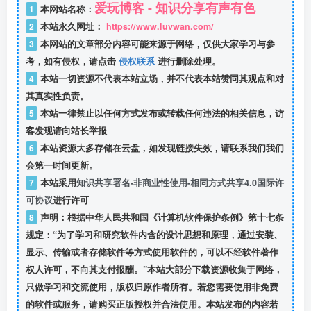
爱玩博客 - 知识分享有声有色
1
本网站名称：
2
本站永久网址：
https://www.luvwan.com/
3
本网站的文章部分内容可能来源于网络，仅供大家学习与参
考，如有侵权，请点击
侵权联系
进行删除处理。
4
本站一切资源不代表本站立场，并不代表本站赞同其观点和对
其真实性负责。
5
本站一律禁止以任何方式发布或转载任何违法的相关信息，访
客发现请向站长举报
6
本站资源大多存储在云盘，如发现链接失效，请联系我们我们
会第一时间更新。
7
本站采用
知识共享署名-非商业性使用-相同方式共享4.0国际许
可协议
进行许可
8
声明：根据中华人民共和国《计算机软件保护条例》第十七条
规定：“为了学习和研究软件内含的设计思想和原理，通过安装、
显示、传输或者存储软件等方式使用软件的，可以不经软件著作
权人许可，不向其支付报酬。”本站大部分下载资源收集于网络，
只做学习和交流使用，版权归原作者所有。若您需要使用非免费
的软件或服务，请购买正版授权并合法使用。本站发布的内容若