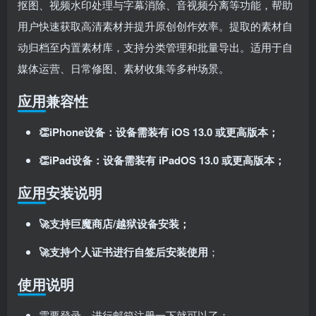
抠图、视频水印处理与字幕消除、音视频分离等功能，帮助
登录密码
用户快速获取高清素材并提升原创创作效率
。提取的素材自
找回密码
记住登录
动归档至内置素材库，支持分类管理和批量导出
。适用于自
媒体运营、日常修图、素材收集等多种场景
。
登录
应用兼容性
社交账号登录
👏iPhone设备：设备需装有 iOS 13.0 或更高版本；
使用社交账号登录即表示同意
用户协议
、
隐私声明
👏iPad设备：设备需装有 iPadOS 13.0 或更高版本；
应用安装说明
🚀支持巨魔商店/越狱设备安装；
🚀支持个人证书进行自签后安装使用
；
使用说明
需要登录，进行邮箱注册一下就可以了；