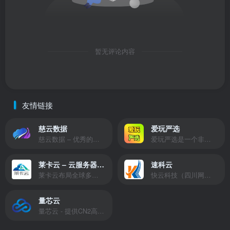
暂无评论内容
友情链接
慈云数据
爱玩严选
慈云数据 – 优秀的云服务器服务商，提供最具有性价比的产品。慈云数据是开发者必不可少的良心云
爱玩严选是一个非常有保障且性价比极高的虚拟商城，包括但不限于苹果证书、技术指导、会员充值等多种虚拟服务！
莱卡云 – 云服务器提供商
速科云
莱卡云布局全球多个地理区域。提供服务有：境外云服务器、国内云服务器、独立服务器、服务器托管、CDN、SSL证书、游戏服务器等业务。
快云科技（四川网联快云科技有限公司）成立于2021年，主营互联网业务平台服务提供商。公司专注为用户提供低价高性能云计算产品，致力于云计算应用的易用性开发，并引导云计算在国内普及
量芯云
量芯云 - 提供CN2高速香港美国云服务器&专业高防服务器租用等云服务器供应商