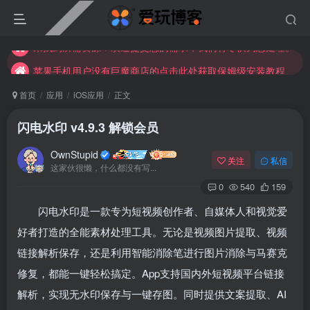
苹果手机用户没有巨魔商店的点击此处获取保姆级安装教程
未找到所需资源？欢迎提交您的需求，我们将尽快为您处理。
苹果手机用户没有巨魔商店的点击此处获取保姆级安装教程
首页
应用
iOS应用
正文
闪电水印 v4.9.3 解锁会员
OwnStupid
关注
私信
这家伙很懒，什么都没有写...
0
540
159
闪电水印是一款专为短视频创作者、自媒体人和视觉爱
登录
好者打造的全能素材处理工具
。无论是视频图片提取、视频
链接解析保存，还是利用智能消除笔进行图片消除与马赛克
没有账号？立即注册
修复，都能一键轻松搞定
。App支持国内外短视频平台链接
用户名或邮箱
解析，实现无水印保存与一键存图
。同时提供文案提取、AI