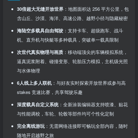
30倍超大无缝开放世界
：地图面积达 256 平方公里，包
含山丘、沙漠、海洋、高速公路、越野小径与隐藏秘密
海陆空多载具自由驾驶
：支持卡车、超级跑车、战斗
机、直升机与快艇等多种载具
，突破单一载具限制
次世代真实物理与画质
：移动端顶尖的车辆模拟系统，
逼真泥浆附着、碰撞变形、轮胎压力模拟
，主机级光照
与水体物理
6人线上多人联机
：与好友实时探索开放世界或参与高
stakes 竞速比赛
，共享驾驶乐趣
深度载具自定义系统
：全新涂装编辑器支持喷漆、贴花
与性能调校
，车轮、轮毂等部件均可个性化定制
完全离线游玩
：无需网络连接即可畅玩全部内容
，随时
随地开启越野之旅