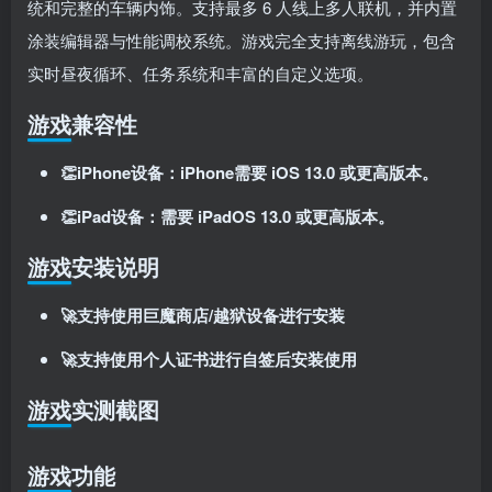
统和完整的车辆内饰
。支持最多 6 人线上多人联机
，并内置
登录密码
涂装编辑器与性能调校系统
。游戏完全支持离线游玩
，包含
找回密码
记住登录
实时昼夜循环、任务系统和丰富的自定义选项
。
登录
游戏兼容性
社交账号登录
👏iPhone设备：iPhone需要 iOS 13.0 或更高版本。
👏iPad设备：需要 iPadOS 13.0 或更高版本。
使用社交账号登录即表示同意
用户协议
、
隐私声明
游戏安装说明
🚀支持使用巨魔商店/越狱设备进行安装
🚀支持使用个人证书进行自签后安装使用
游戏实测截图
游戏功能