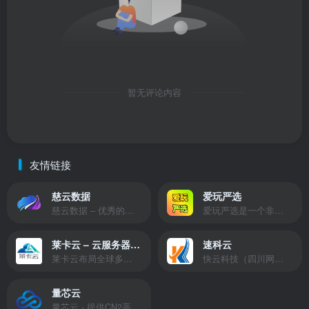
暂无评论内容
友情链接
慈云数据
爱玩严选
慈云数据 – 优秀的云服务器服务商，提供最具有性价比的产品。慈云数据是开发者必不可少的良心云
爱玩严选是一个非常有保障且性价比极高的虚拟商城，包括但不限于苹果证书、技术指导、会员充值等多种虚拟服务！
莱卡云 – 云服务器提供商
速科云
莱卡云布局全球多个地理区域。提供服务有：境外云服务器、国内云服务器、独立服务器、服务器托管、CDN、SSL证书、游戏服务器等业务。
快云科技（四川网联快云科技有限公司）成立于2021年，主营互联网业务平台服务提供商。公司专注为用户提供低价高性能云计算产品，致力于云计算应用的易用性开发，并引导云计算在国内普及
量芯云
量芯云 - 提供CN2高速香港美国云服务器&专业高防服务器租用等云服务器供应商