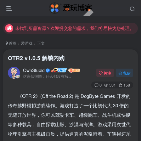
未找到所需资源？欢迎提交您的需求，我们将尽快为您处理。
苹果手机用户没有巨魔商店的点击此处获取保姆级安装教程
未找到所需资源？欢迎提交您的需求，我们将尽快为您处理。
苹果手机用户没有巨魔商店的点击此处获取保姆级安装教程
首页
爱游戏
正文
OTR2 v1.0.5 解锁内购
OwnStupid
关注
私信
这家伙很懒，什么都没有写...
0
531
158
《OTR 2》(Off the Road 2) 是 DogByte Games 开发的
登录
传奇越野模拟游戏续作
。游戏打造了一个比初代大 30 倍的
无缝开放世界
，你可以驾驶卡车、超级跑车、战斗机或快艇
没有账号？立即注册
等多种载具
，自由探索山脉、沙漠与海洋
。游戏采用次世代
用户名或邮箱
物理引擎与主机级画质
，提供逼真的泥浆附着、车辆损坏系