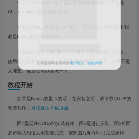
今天给大家分享一篇不需要联网就能畅聊的人工智能
AI，Jan.ai应用程序安装教程。
在安装之前，大家请自行查询一下自己的电脑的显卡到
关注公众号后发送
获取验证码
底是Nvidia的还是AMD的。
“验证码”
请输入验证码
如果你的显卡是Nvidia的话并且在GTX1060以上的话，
使用起来是相对流畅的。如果是AMD的显卡的话，效果不是
登录
太理想。但是也可以尝试一下。
教程开始
扫码登录即表示同意
用户协议
、
隐私声明
如果是Nvidia的显卡的话，在安装之前，请下载CUDA的
安装程序，
点我直达下载页面
图1是现在CUDA的安装程序，图2是进行安装，图2后面
的步骤我相信大家都能完成，按照图片顺序即可完成操作