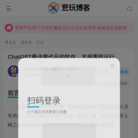
苹果手机用户没有巨魔商店的点击此处获取保姆级安装教程
未找到所需资源？欢迎提交您的需求，我们将尽快为您处理。
苹果手机用户没有巨魔商店的点击此处获取保姆级安装教程
首页
爱折腾
正文
ChatGPT最佳替代品的软件，支持离线运行
OwnStupid
关注
私信
这家伙很懒，什么都没有写...
0
9163
2045
扫码登录
前言
大家都知道ChatGPT吧，想必在这里有人用过也有人没
使用
其它方式登录
或
注册
有用过。因为访问ChatGPT需要一定的门槛，大部分科学上
网工具都会被识别出使用代理进行访问，导致被拦截。