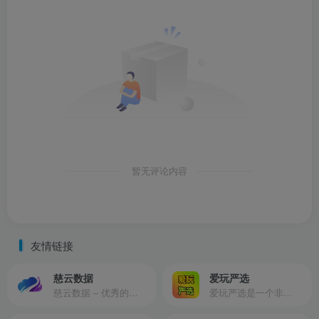
暂无评论内容
友情链接
慈云数据
爱玩严选
慈云数据 – 优秀的云服务器服务商，提供最具有性价比的产品。慈云数据是开发者必不可少的良心云
爱玩严选是一个非常有保障且性价比极高的虚拟商城，包括但不限于苹果证书、技术指导、会员充值等多种虚拟服务！