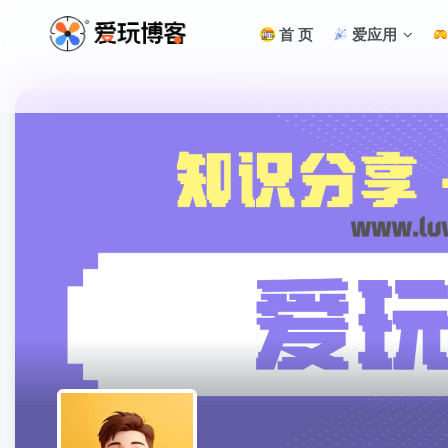
首 页
爱应用