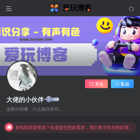
关注
私信
大佬的小伙伴
未找到所需资源？欢迎提交您的需求，我们将尽快为您处理。
这家伙很懒，什么都没有写...
苹果手机用户没有巨魔商店的点击此处获取保姆级安装教程
未找到所需资源？欢迎提交您的需求，我们将尽快为您处理。
苹果手机用户没有巨魔商店的点击此处获取保姆级安装教程