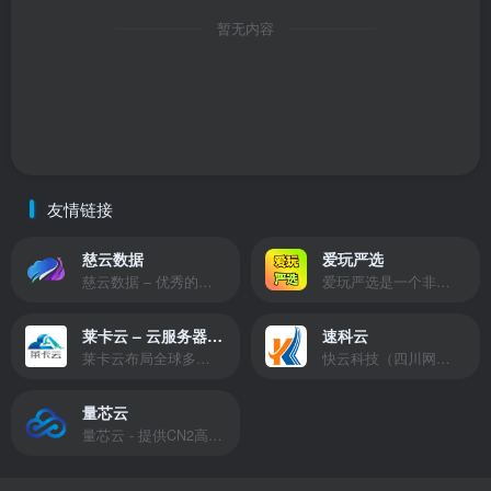
暂无内容
友情链接
慈云数据
爱玩严选
慈云数据 – 优秀的云服务器服务商，提供最具有性价比的产品。慈云数据是开发者必不可少的良心云
爱玩严选是一个非常有保障且性价比极高的虚拟商城，包括但不限于苹果证书、技术指导、会员充值等多种虚拟服务！
莱卡云 – 云服务器提供商
速科云
莱卡云布局全球多个地理区域。提供服务有：境外云服务器、国内云服务器、独立服务器、服务器托管、CDN、SSL证书、游戏服务器等业务。
快云科技（四川网联快云科技有限公司）成立于2021年，主营互联网业务平台服务提供商。公司专注为用户提供低价高性能云计算产品，致力于云计算应用的易用性开发，并引导云计算在国内普及
量芯云
量芯云 - 提供CN2高速香港美国云服务器&专业高防服务器租用等云服务器供应商