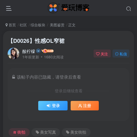
首页
社区
综合板块
美图鉴赏
正文
【D0026】性感OL窄裙
酸柠檬
关注
私信
1年前更新
1680次阅读
该帖子内容已隐藏，请登录后查看
登录后继续查看
登录
注册
街拍
美女写真
美女街拍