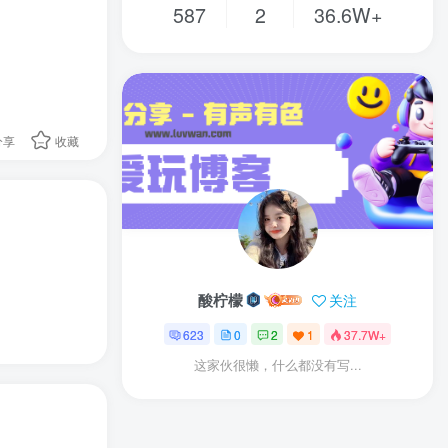
587
2
36.6W+
分享
收藏
酸柠檬
关注
623
0
2
1
37.7W+
这家伙很懒，什么都没有写...