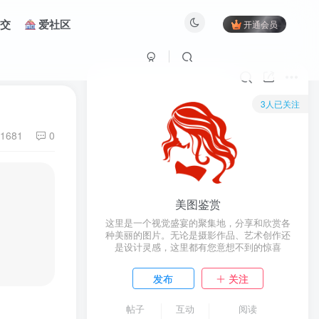
交
爱社区
开通会员
3人已关注
1681
0
美图鉴赏
这里是一个视觉盛宴的聚集地，分享和欣赏各
种美丽的图片。无论是摄影作品、艺术创作还
是设计灵感，这里都有您意想不到的惊喜
发布
关注
帖子
互动
阅读