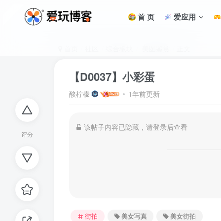
首 页
爱应用
首页
社区
综合板块
美图鉴赏
正文
【D0037】小彩蛋
酸柠檬
1年前更新
该帖子内容已隐藏，请登录后查看
评分
街拍
美女写真
美女街拍