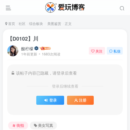
首页
社区
综合板块
美图鉴赏
正文
【D0102】川
酸柠檬
关注
私信
1年前更新
1683次阅读
该帖子内容已隐藏，请登录后查看
登录后继续查看
登录
注册
街拍
美女写真