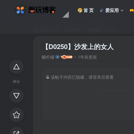
首 页
爱应用
首页
社区
综合板块
美图鉴赏
正文
【D0250】沙发上的女人
酸柠檬
1年前更新
该帖子内容已隐藏，请登录后查看
评分