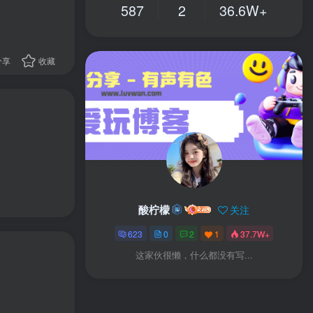
587
2
36.6W+
分享
收藏
酸柠檬
关注
623
0
2
1
37.7W+
这家伙很懒，什么都没有写...