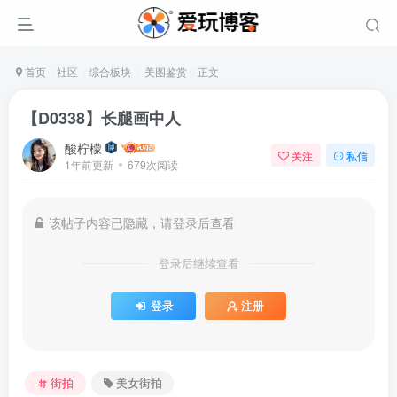
首页
社区
综合板块
美图鉴赏
正文
【D0338】长腿画中人
酸柠檬
关注
私信
1年前更新
679次阅读
该帖子内容已隐藏，请登录后查看
登录后继续查看
登录
注册
街拍
美女街拍