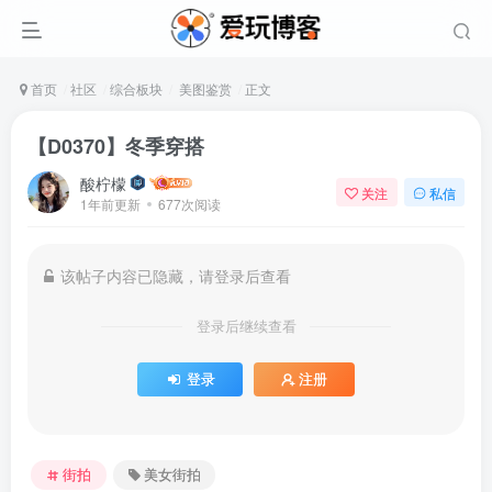
首页
社区
综合板块
美图鉴赏
正文
【D0370】冬季穿搭
酸柠檬
关注
私信
1年前更新
677次阅读
该帖子内容已隐藏，请登录后查看
登录后继续查看
登录
注册
街拍
美女街拍