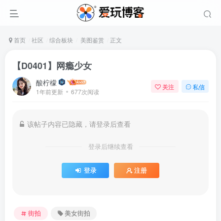
首页
社区
综合板块
美图鉴赏
正文
【D0401】网瘾少女
酸柠檬
关注
私信
1年前更新
677次阅读
该帖子内容已隐藏，请登录后查看
登录后继续查看
登录
注册
街拍
美女街拍