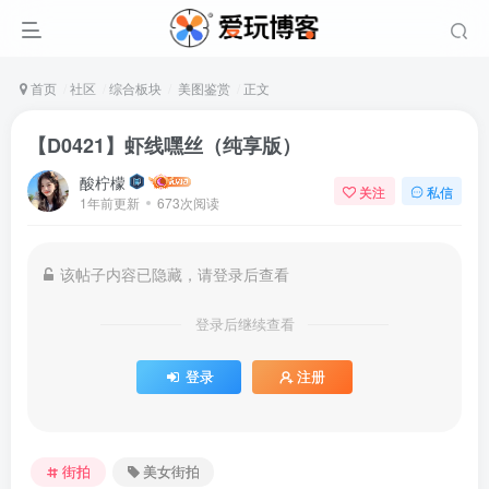
首页
社区
综合板块
美图鉴赏
正文
【D0421】虾线嘿丝（纯享版）
酸柠檬
关注
私信
1年前更新
673次阅读
该帖子内容已隐藏，请登录后查看
登录后继续查看
登录
注册
街拍
美女街拍