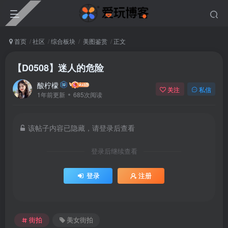
首页
社区
综合板块
美图鉴赏
正文
【D0508】迷人的危险
酸柠檬
关注
私信
1年前更新
685次阅读
该帖子内容已隐藏，请登录后查看
登录后继续查看
登录
注册
街拍
美女街拍