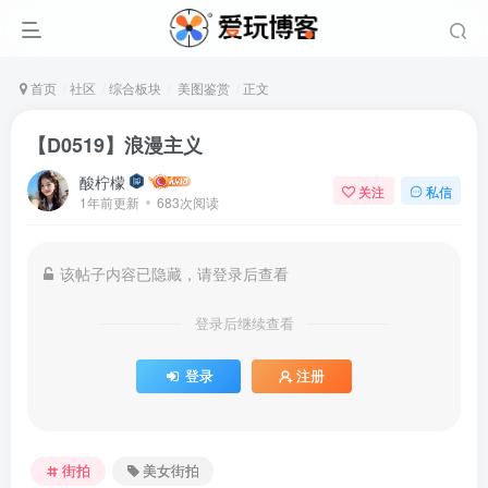
首页
社区
综合板块
美图鉴赏
正文
【D0519】浪漫主义
酸柠檬
关注
私信
1年前更新
683次阅读
该帖子内容已隐藏，请登录后查看
登录后继续查看
登录
注册
街拍
美女街拍