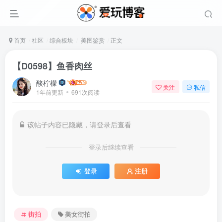
首页
社区
综合板块
美图鉴赏
正文
【D0598】鱼香肉丝
酸柠檬
关注
私信
1年前更新
691次阅读
该帖子内容已隐藏，请登录后查看
登录后继续查看
登录
注册
街拍
美女街拍