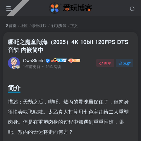
首页
社区
综合板块
影视资源
正文
哪吒之魔童闹海（2025）4K 10bit 120FPS DTS
音轨 内嵌简中
OwnStupid
关注
私信
1年前更新
45次阅读
简介
描述：天劫之后，哪吒、敖丙的灵魂虽保住了，但肉身
很快会魂飞魄散。太乙真人打算用七色宝莲给二人重塑
肉身。但是在重塑肉身的过程中却遇到重重困难，哪
吒、敖丙的命运将走向何方？