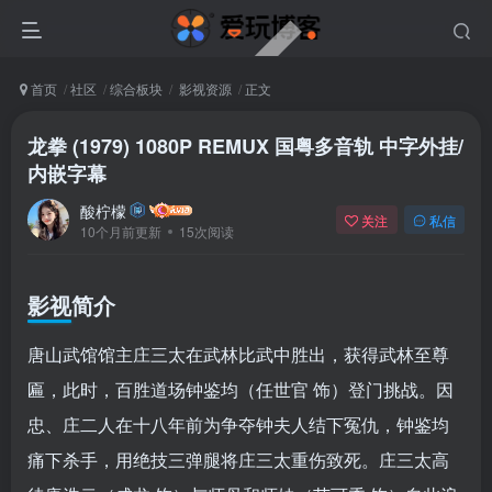
首页
社区
综合板块
影视资源
正文
龙拳 (1979) 1080P REMUX 国粤多音轨 中字外挂/
内嵌字幕
酸柠檬
关注
私信
10个月前更新
15次阅读
影视简介
唐山武馆馆主庄三太在武林比武中胜出，获得武林至尊
匾，此时，百胜道场钟鉴均（任世官 饰）登门挑战。因
忠、庄二人在十八年前为争夺钟夫人结下冤仇，钟鉴均
痛下杀手，用绝技三弹腿将庄三太重伤致死。庄三太高