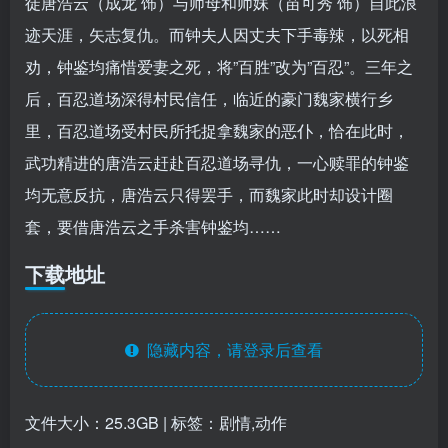
徒唐浩云（成龙 饰）与师母和师妹（苗可秀 饰）自此浪
迹天涯，矢志复仇。而钟夫人因丈夫下手毒辣，以死相
劝，钟鉴均痛惜爱妻之死，将”百胜”改为”百忍”。三年之
后，百忍道场深得村民信任，临近的豪门魏家横行乡
里，百忍道场受村民所托捉拿魏家的恶仆，恰在此时，
武功精进的唐浩云赶赴百忍道场寻仇，一心赎罪的钟鉴
均无意反抗，唐浩云只得罢手，而魏家此时却设计圈
套，要借唐浩云之手杀害钟鉴均……
下载地址
隐藏内容，请登录后查看
文件大小：25.3GB | 标签：剧情,动作