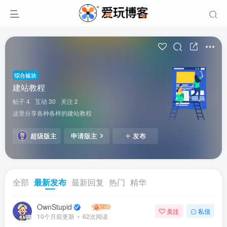
综合板块
建站教程
帖子 4
互动 30
关注 2
这里分享各种各样的建站教程
超级版主
申请版主
发布
全部
最新发布
最新回复
热门
精华
OwnStupid
关注
私信
10个月前更新
62次阅读