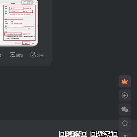
+8
分
回复
分享