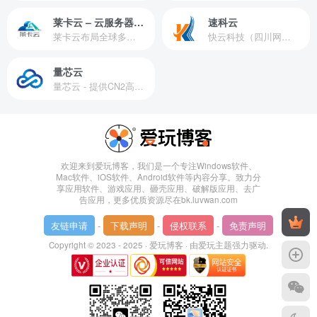
莱卡云 – 云服务器提供商
速科云
莱卡云布局全球多个地理区域。提供服务有：境外云服务器、国内云服务器、独立服务器、服务器托管、CDN、SSL证书、游戏服务器等业务。
快云科技（四川网联快云科技有限公司）成立于2021年，主营互联网业务平台服务提供商。公司专注为用户提供低价高性能云计算产品，致力于云计算应用的易用性开发，并引导云计算在国内普及
量芯云
量芯云 - 提供CN2高速香港美国云服务器&专业高防服务器租用等云服务器供应商
欢迎来到爱玩博客，我们是一个专注Windows软件、
Mac软件、iOS软件、Android软件等内容分享。致力分
享应用软件、游戏应用、砸壳应用、破解版应用、去广
告应用，更多优质资源尽在bk.luvwan.com
友链申请
-
下载声明
-
侵权联系
-
免责声明
Copyright © 2023 - 2025 ·
爱玩博客
· 由
爱玩主题
强力驱动.