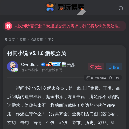
未找到所需资源？欢迎提交您的需求，我们将尽快为您处理。
苹果手机用户没有巨魔商店的点击此处获取保姆级安装教程
未找到所需资源？欢迎提交您的需求，我们将尽快为您处理。
苹果手机用户没有巨魔商店的点击此处获取保姆级安装教程
首页
应用
iOS应用
正文
得间小说 v5.1.8 解锁会员
OwnStupid
关注
私信
这家伙很懒，什么都没有写...
0
564
135
得间小说 v5.1.8 解锁会员，是一款主打免费、正版、品
登录
质阅读的追书神器，超全书库，海量书籍，满足你不同的阅
读需求，给你带来不一样的阅读体验！身边的小伙伴都在
没有账号？立即注册
用，你还在等什么！【分类齐全】全类别热门图书随心看，
用户名或邮箱
玄幻、奇幻、言情、仙侠、武侠、都市、历史、游戏、科