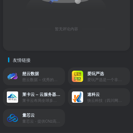
暂无评论内容
友情链接
慈云数据
爱玩严选
慈云数据 – 优秀的云服务器服务商，提供最具有性价比的产品。慈云数据是开发者必不可少的良心云
爱玩严选是一个非常有保障且性价比极高的虚拟商城，包括但不限于苹果证书、技术指导、会员充值等多种虚拟服务！
莱卡云 – 云服务器提供商
速科云
莱卡云布局全球多个地理区域。提供服务有：境外云服务器、国内云服务器、独立服务器、服务器托管、CDN、SSL证书、游戏服务器等业务。
快云科技（四川网联快云科技有限公司）成立于2021年，主营互联网业务平台服务提供商。公司专注为用户提供低价高性能云计算产品，致力于云计算应用的易用性开发，并引导云计算在国内普及
量芯云
量芯云 - 提供CN2高速香港美国云服务器&专业高防服务器租用等云服务器供应商