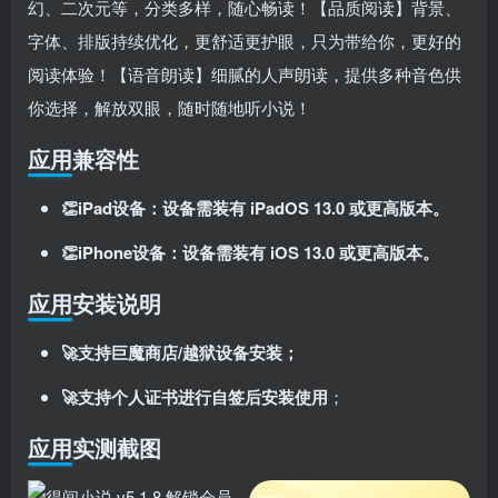
幻、二次元等，分类多样，随心畅读！【品质阅读】背景、
登录密码
字体、排版持续优化，更舒适更护眼，只为带给你，更好的
找回密码
记住登录
阅读体验！【语音朗读】细腻的人声朗读，提供多种音色供
你选择，解放双眼，随时随地听小说！
登录
应用兼容性
社交账号登录
👏iPad设备：设备需装有 iPadOS 13.0 或更高版本。
使用社交账号登录即表示同意
用户协议
、
隐私声明
👏iPhone设备：设备需装有 iOS 13.0 或更高版本。
应用安装说明
🚀支持巨魔商店/越狱设备安装；
🚀支持个人证书进行自签后安装使用
；
应用实测截图