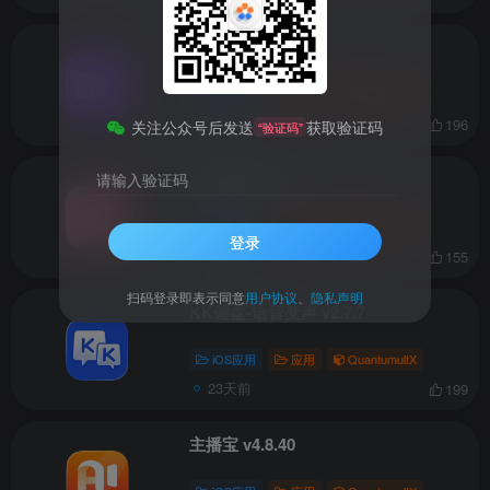
吉真紫微斗数 v1.4.9
iOS应用
应用
QuantumultX
23天前
196
关注公众号后发送
获取验证码
“验证码”
萌芽喂养记录 v1.3.1
请输入验证码
iOS应用
应用
QuantumultX
登录
23天前
155
扫码登录即表示同意
用户协议
、
隐私声明
KK键盘-语音变声 v2.7.7
iOS应用
应用
QuantumultX
23天前
199
主播宝 v4.8.40