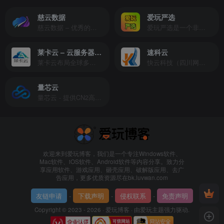
慈云数据
爱玩严选
慈云数据 – 优秀的云服务器服务商，提供最具有性价比的产品。慈云数据是开发者必不可少的良心云
爱玩严选是一个非常有保障且性价比极高的虚拟商城，包括但不限于苹果证书、技术指导、会员充值等多种虚拟服务！
莱卡云 – 云服务器提供商
速科云
莱卡云布局全球多个地理区域。提供服务有：境外云服务器、国内云服务器、独立服务器、服务器托管、CDN、SSL证书、游戏服务器等业务。
快云科技（四川网联快云科技有限公司）成立于2021年，主营互联网业务平台服务提供商。公司专注为用户提供低价高性能云计算产品，致力于云计算应用的易用性开发，并引导云计算在国内普及
量芯云
量芯云 - 提供CN2高速香港美国云服务器&专业高防服务器租用等云服务器供应商
欢迎来到爱玩博客，我们是一个专注Windows软件、
Mac软件、iOS软件、Android软件等内容分享。致力分
享应用软件、游戏应用、砸壳应用、破解版应用、去广
告应用，更多优质资源尽在bk.luvwan.com
友链申请
-
下载声明
-
侵权联系
-
免责声明
Copyright © 2023 - 2026 ·
爱玩博客
· 由
爱玩主题
强力驱动.