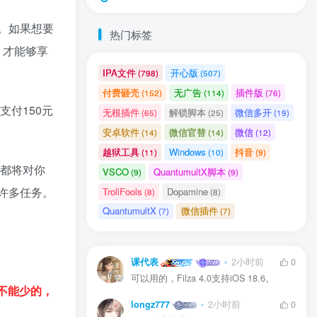
本。如果想要
热门标签
，才能够享
IPA文件
开心版
(798)
(507)
付费砸壳
无广告
插件版
(152)
(114)
(76)
支付150元
无根插件
解锁脚本
微信多开
(65)
(25)
(19)
安卓软件
微信官替
微信
(14)
(14)
(12)
越狱工具
Windows
抖音
(11)
(10)
(9)
章都将对你
VSCO
QuantumultX脚本
(9)
(9)
许多任务。
TrollFools
Dopamine
(8)
(8)
用户协议
、
隐私声明
QuantumultX
微信插件
(7)
(7)
课代表
2小时前
0
可以用的，Filza 4.0支持iOS 18.6。
不能少的，
longz777
2小时前
0