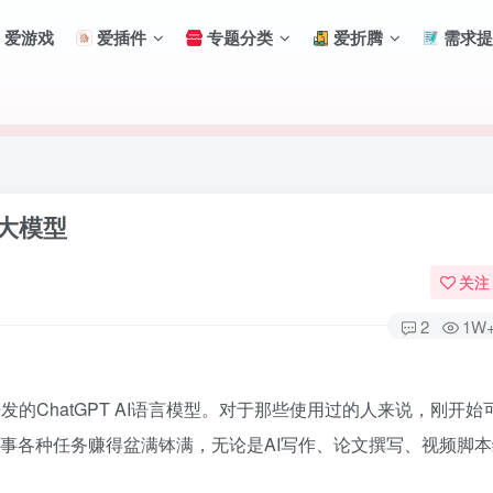
爱游戏
爱插件
专题分类
爱折腾
需求提
等大模型
关注
2
1W
发的ChatGPT AI语言模型。对于那些使用过的人来说，刚开
扫码登录
T从事各种任务赚得盆满钵满，无论是AI写作、论文撰写、视频脚
使用
其它方式登录
或
注册