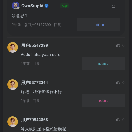
OwnStupid
1
作者
啥意思？
2年前
@
用户63137390
回复
00001
用户85547299
0
Adds haha yeah sure
2年前
回复
16387
用户88772344
0
好吧，我像试试行不行
2年前
回复
15816
用户70844868
0
导入规则显示格式错误呢