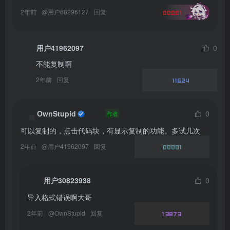
2年前
@
用户68296127
回复
00001
用户41962097
0
不能复制啊
2年前
回复
11624
OwnStupid
0
作者
可以复制的，点击代码块，有显示复制的功能。多试几次
2年前
@
用户41962097
回复
00001
用户30823938
0
导入格式错误啊大哥
2年前
@
OwnStupid
回复
13873