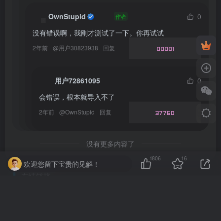
OwnStupid
0
作者
没有错误啊，我刚才测试了一下。你再试试
2年前
@
用户30823938
回复
00001
用户72861095
0
会错误，根本就导入不了
2年前
@
OwnStupid
回复
37760
没有更多内容了
1806
16
欢迎您留下宝贵的见解！
友情链接
慈云数据
爱玩严选
慈云数据 – 优秀的云服务器服务商，提供最具有性价比的产品。慈云数据是开发者必不可少的良心云
爱玩严选是一个非常有保障且性价比极高的虚拟商城，包括但不限于苹果证书、技术指导、会员充值等多种虚拟服务！