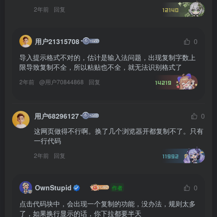
2年前
回复
12140
用户21315708
0
导入提示格式不对的，估计是输入法问题，出现复制字数上
限导致复制不全，所以粘贴也不全，就无法识别格式了
2年前
@
用户70844868
回复
14219
用户68296127
0
这网页做得不行啊。换了几个浏览器开都复制不了。只有
一行代码
2年前
回复
11992
OwnStupid
0
作者
点击代码块中，会出现一个复制的功能，没办法，规则太多
了，如果换行显示的话，你下拉都要半天