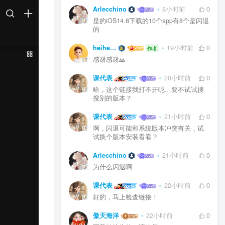
Arlecchino
8小时前
0
是的iOS14.8下载的10个app有8个是闪退
的
heiheilian
19小时前
0
作者
感谢感谢🙏
课代表
20小时前
0
哈，这个链接我打不开呢…要不试试搜
搜别的版本？
课代表
21小时前
0
啊，闪退可能和系统版本冲突有关，试
试换个版本安装看看？
Arlecchino
21小时前
0
为什么闪退啊
课代表
22小时前
0
好的，马上检查链接！
傲天海洋
22小时前
0