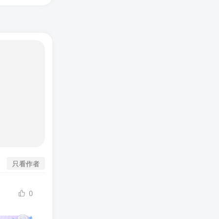
只看作者
0