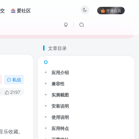
交
爱社区
开通会员
文章目录
应用介绍
私信
兼容性
+
2197
实测截图
安装说明
使用说明
应用特点
音乐收藏。