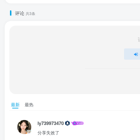
评论
共3条
最新
最热
ly739973470
分享失效了