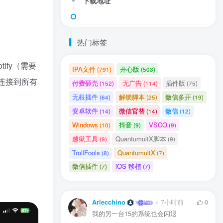
下载地址
热门标签
tify（需要
IPA文件
开心版
(791)
(503)
，并连接到所有
付费砸壳
无广告
插件版
(152)
(114)
(75)
无根插件
解锁脚本
微信多开
(64)
(25)
(19)
安卓软件
微信官替
微信
(14)
(14)
(12)
Windows
抖音
VSCO
(10)
(9)
(9)
用户协议
、
隐私声明
越狱工具
QuantumultX脚本
(9)
(9)
TrollFools
QuantumultX
(8)
(7)
微信插件
iOS 移植
(7)
(7)
Arlecchino
7小时前
0
我的另一台15的系统也会闪退