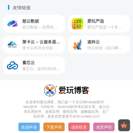
友情链接
慈云数据
爱玩严选
慈云数据 – 优秀的云服务器服务商，提供最具有性价比的产品。慈云数据是开发者必不可少的良心云
爱玩严选是一个非常有保障且性价比极高的虚拟商城，包括但不限于苹果证书、技术指导、会员充值等多种虚拟服务！
莱卡云 – 云服务器提供商
速科云
莱卡云布局全球多个地理区域。提供服务有：境外云服务器、国内云服务器、独立服务器、服务器托管、CDN、SSL证书、游戏服务器等业务。
快云科技（四川网联快云科技有限公司）成立于2021年，主营互联网业务平台服务提供商。公司专注为用户提供低价高性能云计算产品，致力于云计算应用的易用性开发，并引导云计算在国内普及
量芯云
量芯云 - 提供CN2高速香港美国云服务器&专业高防服务器租用等云服务器供应商
欢迎来到爱玩博客，我们是一个专注Windows软件、
Mac软件、iOS软件、Android软件等内容分享。致力分
享应用软件、游戏应用、砸壳应用、破解版应用、去广
告应用，更多优质资源尽在bk.luvwan.com
友链申请
-
下载声明
-
侵权联系
-
免责声明