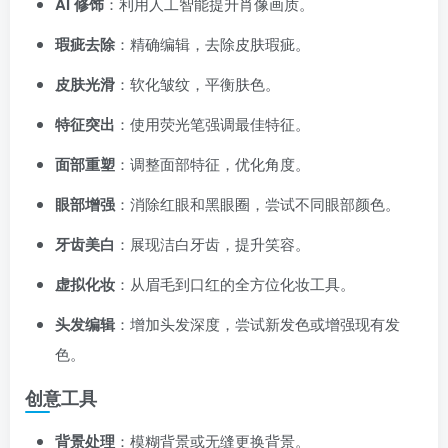
AI 修饰
：利用人工智能提升肖像画质。
瑕疵去除
：精确编辑，去除皮肤瑕疵。
皮肤光滑
：软化皱纹，平衡肤色。
特征突出
：使用荧光笔强调最佳特征。
关注公众号后发送
获取验证码
“验证码”
面部重塑
：调整面部特征，优化角度。
请输入验证码
眼部增强
：消除红眼和黑眼圈，尝试不同眼部颜色。
登录
牙齿美白
：展现洁白牙齿，提升笑容。
虚拟化妆
：从眉毛到口红的全方位化妆工具。
扫码登录即表示同意
用户协议
、
隐私声明
头发编辑
：增加头发深度，尝试新发色或增强现有发
色。
创意工具
背景处理
：模糊背景或无缝更换背景。