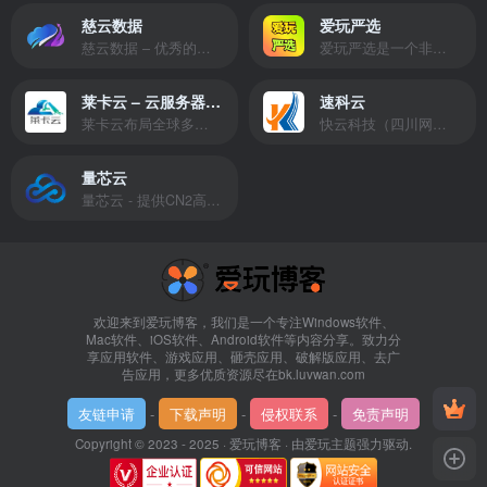
慈云数据
爱玩严选
慈云数据 – 优秀的云服务器服务商，提供最具有性价比的产品。慈云数据是开发者必不可少的良心云
爱玩严选是一个非常有保障且性价比极高的虚拟商城，包括但不限于苹果证书、技术指导、会员充值等多种虚拟服务！
莱卡云 – 云服务器提供商
速科云
莱卡云布局全球多个地理区域。提供服务有：境外云服务器、国内云服务器、独立服务器、服务器托管、CDN、SSL证书、游戏服务器等业务。
快云科技（四川网联快云科技有限公司）成立于2021年，主营互联网业务平台服务提供商。公司专注为用户提供低价高性能云计算产品，致力于云计算应用的易用性开发，并引导云计算在国内普及
量芯云
量芯云 - 提供CN2高速香港美国云服务器&专业高防服务器租用等云服务器供应商
欢迎来到爱玩博客，我们是一个专注Windows软件、
Mac软件、iOS软件、Android软件等内容分享。致力分
享应用软件、游戏应用、砸壳应用、破解版应用、去广
告应用，更多优质资源尽在bk.luvwan.com
友链申请
-
下载声明
-
侵权联系
-
免责声明
Copyright © 2023 - 2025 ·
爱玩博客
· 由
爱玩主题
强力驱动.