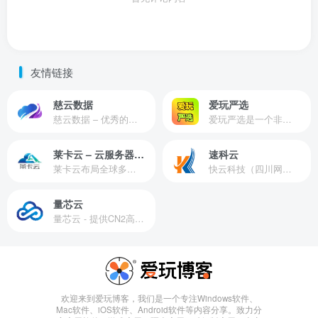
友情链接
慈云数据
爱玩严选
慈云数据 – 优秀的云服务器服务商，提供最具有性价比的产品。慈云数据是开发者必不可少的良心云
爱玩严选是一个非常有保障且性价比极高的虚拟商城，包括但不限于苹果证书、技术指导、会员充值等多种虚拟服务！
莱卡云 – 云服务器提供商
速科云
莱卡云布局全球多个地理区域。提供服务有：境外云服务器、国内云服务器、独立服务器、服务器托管、CDN、SSL证书、游戏服务器等业务。
快云科技（四川网联快云科技有限公司）成立于2021年，主营互联网业务平台服务提供商。公司专注为用户提供低价高性能云计算产品，致力于云计算应用的易用性开发，并引导云计算在国内普及
量芯云
量芯云 - 提供CN2高速香港美国云服务器&专业高防服务器租用等云服务器供应商
欢迎来到爱玩博客，我们是一个专注Windows软件、
Mac软件、iOS软件、Android软件等内容分享。致力分