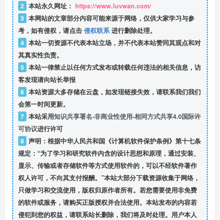
2
本站永久网址：
https://www.luvwan.com/
3
本网站的文章部分内容可能来源于网络，仅供大家学习与参
考，如有侵权，请点击
侵权联系
进行删除处理。
4
本站一切资源不代表本站立场，并不代表本站赞同其观点和对
其真实性负责。
5
本站一律禁止以任何方式发布或转载任何违法的相关信息，访
客发现请向站长举报
6
本站资源大多存储在云盘，如发现链接失效，请联系我们我们
会第一时间更新。
7
本站采用
知识共享署名-非商业性使用-相同方式共享4.0国际许
可协议
进行许可
8
声明：根据中华人民共和国《计算机软件保护条例》第十七条
规定：“为了学习和研究软件内含的设计思想和原理，通过安装、
显示、传输或者存储软件等方式使用软件的，可以不经软件著作
权人许可，不向其支付报酬。”本站大部分下载资源收集于网络，
只做学习和交流使用，版权归原作者所有。若您需要使用非免费
的软件或服务，请购买正版授权并合法使用。本站发布的内容若
侵犯到您的权益，请联系站长删除，我们将及时处理。用户本人