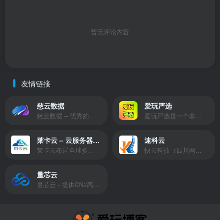
暂无评论内容
友情链接
慈云数据
爱玩严选
慈云数据 – 优秀的云服务器服务商，提供最具有性价比的产品。慈云数据是开发者必不可少的良心云
爱玩严选是一个非常有保障且性价比极高的虚拟商城，包括但不限于苹果证书、技术指导、会员充值等多种虚拟服务！
莱卡云 – 云服务器提供商
速科云
莱卡云布局全球多个地理区域。提供服务有：境外云服务器、国内云服务器、独立服务器、服务器托管、CDN、SSL证书、游戏服务器等业务。
快云科技（四川网联快云科技有限公司）成立于2021年，主营互联网业务平台服务提供商。公司专注为用户提供低价高性能云计算产品，致力于云计算应用的易用性开发，并引导云计算在国内普及
量芯云
量芯云 - 提供CN2高速香港美国云服务器&专业高防服务器租用等云服务器供应商