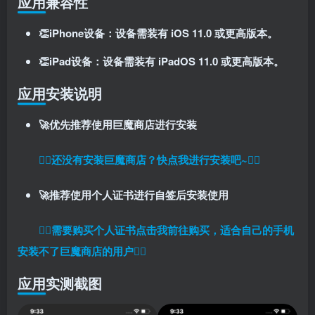
应用兼容性
登录密码
👏iPhone设备：设备需装有 iOS 11.0 或更高版本。
找回密码
记住登录
👏iPad设备：设备需装有 iPadOS 11.0 或更高版本。
登录
应用安装说明
社交账号登录
🚀优先推荐使用巨魔商店进行安装
使用社交账号登录即表示同意
用户协议
、
隐私声明
👉🏼还没有安装巨魔商店？快点我进行安装吧~👈🏼
🚀推荐使用个人证书进行自签后安装使用
👉🏼
需要购买个人证书点击我前往购买，适合自己的手机
安装不了巨魔商店的用户
👈🏼
应用实测截图