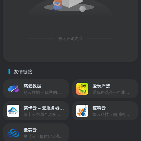
暂无评论内容
友情链接
慈云数据
爱玩严选
慈云数据 – 优秀的云服务器服务商，提供最具有性价比的产品。慈云数据是开发者必不可少的良心云
爱玩严选是一个非常有保障且性价比极高的虚拟商城，包括但不限于苹果证书、技术指导、会员充值等多种虚拟服务！
莱卡云 – 云服务器提供商
速科云
莱卡云布局全球多个地理区域。提供服务有：境外云服务器、国内云服务器、独立服务器、服务器托管、CDN、SSL证书、游戏服务器等业务。
快云科技（四川网联快云科技有限公司）成立于2021年，主营互联网业务平台服务提供商。公司专注为用户提供低价高性能云计算产品，致力于云计算应用的易用性开发，并引导云计算在国内普及
量芯云
量芯云 - 提供CN2高速香港美国云服务器&专业高防服务器租用等云服务器供应商