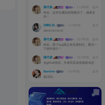
课代表
11小时前
0
哈哈，这评论属实把我整乐了，感谢支
持！
ZMNLDL
11小时前
0
nbn b n b n b n b
课代表
12小时前
0
哈哈，那个bug我之前也遇到过，重启一
下插件就行！
课代表
13小时前
0
去github找找，作者页应该有最新动态
Suevine
13小时前
0
激活码。