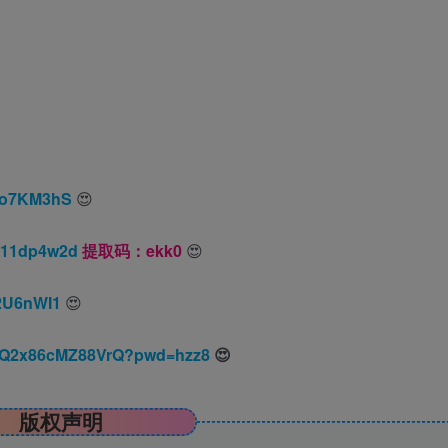
c9o7KM3hS
😍
C311dp4w2d
提取码：ekk0
😍
G2U6nWI1
😍
VzwQ2x86cMZ88VrQ?pwd=hzz8
😍
版权声明