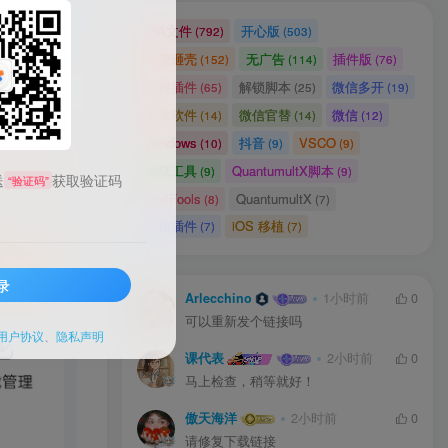
能！请注
IPA文件
开心版
(792)
(503)
付费砸壳
无广告
插件版
(152)
(114)
(76)
无根插件
解锁脚本
微信多开
(65)
(25)
(19)
安卓软件
微信官替
微信
(14)
(14)
(12)
Windows
抖音
VSCO
(10)
(9)
(9)
越狱工具
QuantumultX脚本
(9)
(9)
送
获取验证码
“验证码”
TrollFools
QuantumultX
(8)
(7)
微信插件
iOS 移植
(7)
(7)
录
Arlecchino
1小时前
0
可以重新发个链接吗
用户协议
、
隐私声明
课代表
2小时前
0
马上检查，稍等就好！
傲天海洋
2小时前
0
请修复下载链接