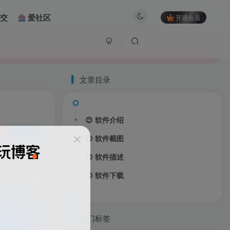
交
爱社区
开通会员
文章目录
😊 软件介绍
私信
😊 软件截图
480
9
😊 软件描述
😊 软件下载
管可以使
热门标签