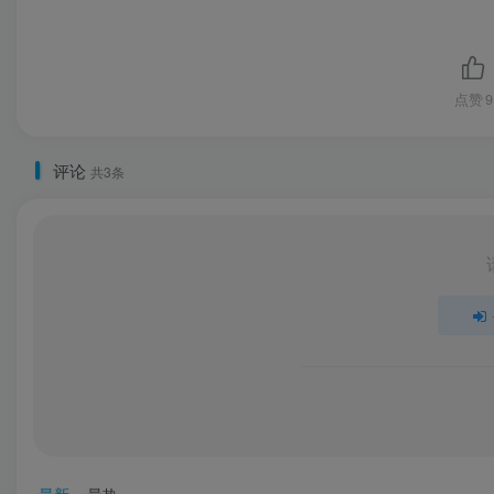
点赞
9
评论
共3条
最新
最热