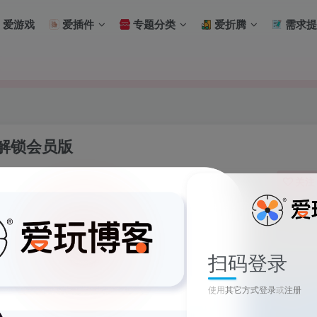
爱游戏
爱插件
专题分类
爱折腾
需求提
广告解锁会员版
关注
3
扫码登录
使用
其它方式登录
或
注册
网神器！💥 然而，有一个美中不足之处, 🙁 即无法查看密码记录。 尽