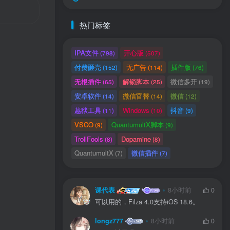
热门标签
IPA文件
开心版
(798)
(507)
付费砸壳
无广告
插件版
(152)
(114)
(76)
无根插件
解锁脚本
微信多开
(65)
(25)
(19)
安卓软件
微信官替
微信
(14)
(14)
(12)
越狱工具
Windows
抖音
(11)
(10)
(9)
VSCO
QuantumultX脚本
(9)
(9)
TrollFools
Dopamine
(8)
(8)
用户协议
、
隐私声明
QuantumultX
微信插件
(7)
(7)
课代表
8小时前
0
可以用的，Filza 4.0支持iOS 18.6。
longz777
8小时前
0