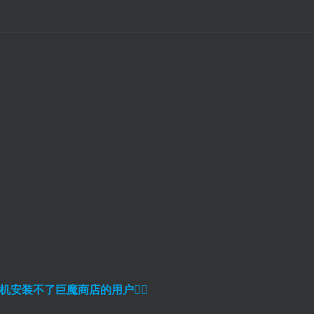
扫码登录即表示同意
机安装不了巨魔商店的用户
👈🏼