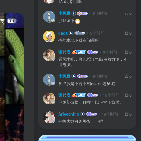
18.6可以用吗
小阿豆
8小时前
0
那我试下
dada
9小时前
0
依然本地下载有问题呀
课代表
9小时前
0
看需求吧，多巴胺证书版用着方便，不
用电脑。
小阿豆
9小时前
0
多巴胺是不是不如relaxin越狱呢
课代表
19小时前
0
已更新链接，现在可以正常下载啦。
Arlecchino
19小时前
0
链接失效可以补发一下吗