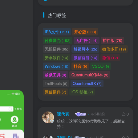
热门标签
IPA文件
开心版
(791)
(503)
付费砸壳
无广告
插件版
(152)
(114)
(75)
无根插件
解锁脚本
微信多开
(65)
(25)
(19)
安卓软件
微信官替
微信
(14)
(14)
(12)
Windows
抖音
VSCO
(10)
(9)
(9)
越狱工具
QuantumultX脚本
(9)
(9)
TrollFools
QuantumultX
(8)
(7)
微信插件
iOS 移植
(7)
(7)
课代表
4小时前
0
哈哈，这评论属实把我整乐了，感谢支
持！
ZMNLDL
4小时前
0