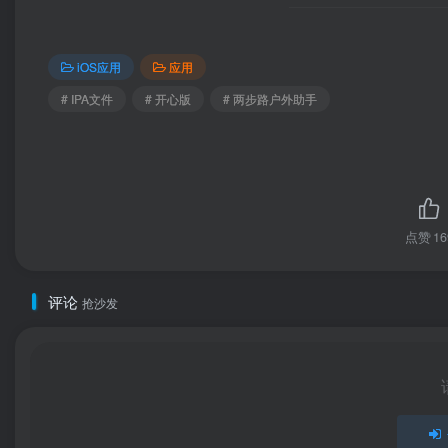
iOS应用
应用
# IPA文件
# 开心版
# 两步路户外助手
点赞
16
评论
抢沙发