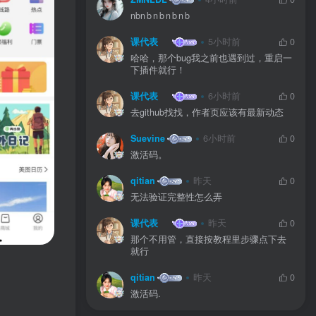
nbn b n b n b n b
课代表
5小时前
0
哈哈，那个bug我之前也遇到过，重启一
下插件就行！
课代表
6小时前
0
去github找找，作者页应该有最新动态
Suevine
6小时前
0
激活码。
qitian
昨天
0
无法验证完整性怎么弄
课代表
昨天
0
那个不用管，直接按教程里步骤点下去
就行
qitian
昨天
0
激活码.