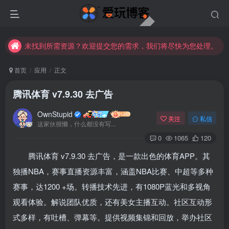
未找到所需资源？欢迎提交您的需求，我们将尽快为您处理。
苹果手机用户没有巨魔商店的点击此处获取保姆级安装教程
未找到所需资源？欢迎提交您的需求，我们将尽快为您处理。
苹果手机用户没有巨魔商店的点击此处获取保姆级安装教程
首页
应用
正文
腾讯体育 v7.9.30 去广告
OwnStupid
关注
私信
这家伙很懒，什么都没有写...
0
1065
120
腾讯体育 v7.9.30 去广告，是一款出色的体育APP。其
扫码登录
独播NBA，赛事直播资源丰富，涵盖NBA比赛、中超等多种
使用
其它方式登录
或
注册
赛事，达1200 +场。转播技术先进，有1080P蓝光和多视角
观看体验。解说团队优质，还有美女主播互动。社区互动形
式多样，有吐槽、弹幕等。提供视频集锦和回放，举办社区