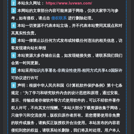
2
本站永久网址：
https://www.luvwan.com/
3
本网站的文章部分内容可能来源于网络，仅供大家学习与参
考，如有侵权，请点击
侵权联系
进行删除处理。
4
本站一切资源不代表本站立场，并不代表本站赞同其观点和对
其真实性负责。
5
本站一律禁止以任何方式发布或转载任何违法的相关信息，访
客发现请向站长举报
6
本站资源大多存储在云盘，如发现链接失效，请联系我们我们
会第一时间更新。
7
本站采用
知识共享署名-非商业性使用-相同方式共享4.0国际许
可协议
进行许可
8
声明：根据中华人民共和国《计算机软件保护条例》第十七条
规定：“为了学习和研究软件内含的设计思想和原理，通过安装、
显示、传输或者存储软件等方式使用软件的，可以不经软件著作
权人许可，不向其支付报酬。”本站大部分下载资源收集于网络，
只做学习和交流使用，版权归原作者所有。若您需要使用非免费
的软件或服务，请购买正版授权并合法使用。本站发布的内容若
侵犯到您的权益，请联系站长删除，我们将及时处理。用户本人