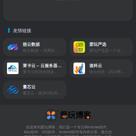
友情链接
慈云数据
爱玩严选
慈云数据 – 优秀的云服务器服务商，提供最具有性价比的产品。慈云数据是开发者必不可少的良心云
爱玩严选是一个非常有保障且性价比极高的虚拟商城，包括但不限于苹果证书、技术指导、会员充值等多种虚拟服务！
莱卡云 – 云服务器提供商
速科云
莱卡云布局全球多个地理区域。提供服务有：境外云服务器、国内云服务器、独立服务器、服务器托管、CDN、SSL证书、游戏服务器等业务。
快云科技（四川网联快云科技有限公司）成立于2021年，主营互联网业务平台服务提供商。公司专注为用户提供低价高性能云计算产品，致力于云计算应用的易用性开发，并引导云计算在国内普及
量芯云
量芯云 - 提供CN2高速香港美国云服务器&专业高防服务器租用等云服务器供应商
欢迎来到爱玩博客，我们是一个专注Windows软件、
Mac软件、iOS软件、Android软件等内容分享。致力分