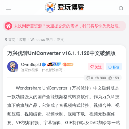
未找到所需资源？欢迎提交您的需求，我们将尽快为您处理。
苹果手机用户没有巨魔商店的点击此处获取保姆级安装教程
未找到所需资源？欢迎提交您的需求，我们将尽快为您处理。
苹果手机用户没有巨魔商店的点击此处获取保姆级安装教程
首页
应用
Windows 应用
正文
万兴优转UniConverter v16.1.1.120中文破解版
OwnStupid
关注
私信
这家伙很懒，什么都没有写...
0
900
159
Wondershare UniConverter（万兴优转）中文破解版是
扫码登录
一款功能强大的国产全能视频格式转换软件。作为万兴科技
使用
其它方式登录
或
注册
旗下的旗舰产品，它集成了音视频格式转换、视频合并、视
频压缩、视频编辑、视频录制、视频下载、视频元数据修
复、VR视频转换、字幕编辑、GIF制作以及DVD刻录等一站