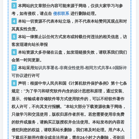
3
本网站的文章部分内容可能来源于网络，仅供大家学习与参
考，如有侵权，请点击
侵权联系
进行删除处理。
4
本站一切资源不代表本站立场，并不代表本站赞同其观点和对
其真实性负责。
5
本站一律禁止以任何方式发布或转载任何违法的相关信息，访
客发现请向站长举报
6
本站资源大多存储在云盘，如发现链接失效，请联系我们我们
会第一时间更新。
7
本站采用
知识共享署名-非商业性使用-相同方式共享4.0国际许
可协议
进行许可
8
声明：根据中华人民共和国《计算机软件保护条例》第十七条
规定：“为了学习和研究软件内含的设计思想和原理，通过安装、
显示、传输或者存储软件等方式使用软件的，可以不经软件著作
权人许可，不向其支付报酬。”本站大部分下载资源收集于网络，
只做学习和交流使用，版权归原作者所有。若您需要使用非免费
的软件或服务，请购买正版授权并合法使用。本站发布的内容若
侵犯到您的权益，请联系站长删除，我们将及时处理。用户本人
下载后不能用作商业或非法用途，需在24小时之内删除，否则后