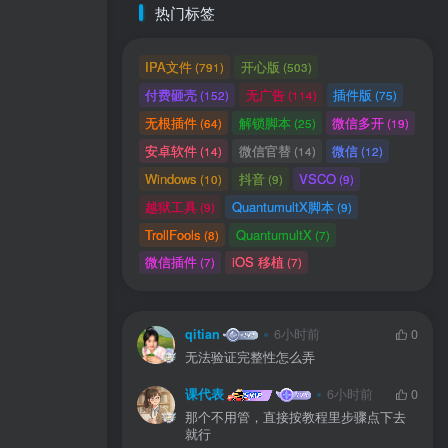
热门标签
IPA文件
开心版
(791)
(503)
付费砸壳
无广告
插件版
(152)
(114)
(75)
无根插件
解锁脚本
微信多开
(64)
(25)
(19)
安卓软件
微信官替
微信
(14)
(14)
(12)
Windows
抖音
VSCO
(10)
(9)
(9)
越狱工具
QuantumultX脚本
(9)
(9)
TrollFools
QuantumultX
(8)
(7)
微信插件
iOS 移植
(7)
(7)
qitian
6小时前
0
无法验证完整性怎么弄
课代表
6小时前
0
那个不用管，直接按教程里步骤点下去
就行