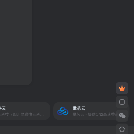
科云
量芯云
快云科技（四川网联快云科技有限公司）成立于2021年，主营互联网业务平台服务提供商。公司专注为用户提供低价高性能云计算产品，致力于云计算应用的易用性开发，并引导云计算在国内普及
量芯云 - 提供CN2高速香港美国云服务器&专业高防服务器租用等云服务器供应商