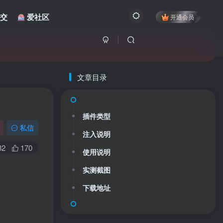
交
爱社区
开通会员
文章目录
插件类型
私信
注入说明
32
170
使用说明
实测截图
下载地址