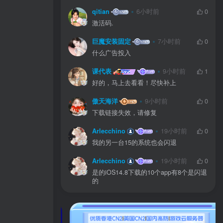
qitian
6小时前
0
激活码.
巨魔安装固定
7小时前
0
什么广告投入
课代表
9小时前
1
好的，马上去看看！尽快补上
傲天海洋
9小时前
0
下载链接失效，请修复
Arlecchino
19小时前
0
我的另一台15的系统也会闪退
Arlecchino
19小时前
0
是的iOS14.8下载的10个app有8个是闪退
的