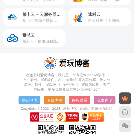
莱卡云 – 云服务器提供商
速科云
莱卡云布局全球多个地理区域。提供服务有：境外云服务器、国内云服务器、独立服务器、服务器托管、CDN、SSL证书、游戏服务器等业务。
快云科技（四川网联快云科技有限公司）成立于2021年，主营互联网业务平台服务提供商。公司专注为用户提供低价高性能云计算产品，致力于云计算应用的易用性开发，并引导云计算在国内普及
量芯云
量芯云 - 提供CN2高速香港美国云服务器&专业高防服务器租用等云服务器供应商
欢迎来到爱玩博客，我们是一个专注Windows软件、
Mac软件、iOS软件、Android软件等内容分享。致力分
享应用软件、游戏应用、砸壳应用、破解版应用、去广
告应用，更多优质资源尽在bk.luvwan.com
友链申请
-
下载声明
-
侵权联系
-
免责声明
Copyright © 2023 - 2025 ·
爱玩博客
· 由
爱玩主题
强力驱动.