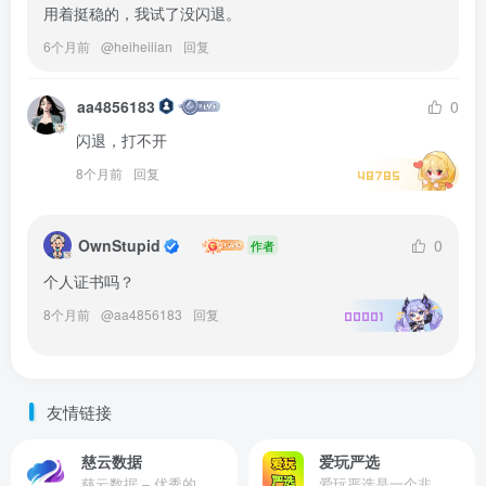
用着挺稳的，我试了没闪退。
6个月前
@
heiheilian
回复
aa4856183
0
闪退，打不开
8个月前
回复
48785
OwnStupid
0
作者
个人证书吗？
8个月前
@
aa4856183
回复
00001
友情链接
慈云数据
爱玩严选
慈云数据 – 优秀的云服务器服务商，提供最具有性价比的产品。慈云数据是开发者必不可少的良心云
爱玩严选是一个非常有保障且性价比极高的虚拟商城，包括但不限于苹果证书、技术指导、会员充值等多种虚拟服务！