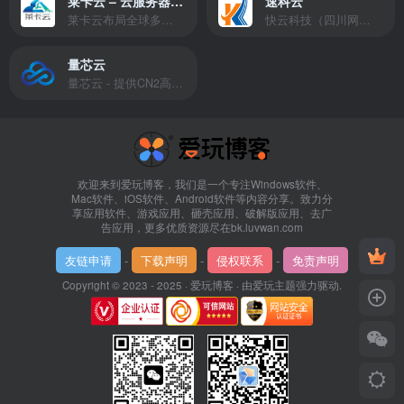
莱卡云 – 云服务器提供商
速科云
莱卡云布局全球多个地理区域。提供服务有：境外云服务器、国内云服务器、独立服务器、服务器托管、CDN、SSL证书、游戏服务器等业务。
快云科技（四川网联快云科技有限公司）成立于2021年，主营互联网业务平台服务提供商。公司专注为用户提供低价高性能云计算产品，致力于云计算应用的易用性开发，并引导云计算在国内普及
量芯云
量芯云 - 提供CN2高速香港美国云服务器&专业高防服务器租用等云服务器供应商
欢迎来到爱玩博客，我们是一个专注Windows软件、
Mac软件、iOS软件、Android软件等内容分享。致力分
享应用软件、游戏应用、砸壳应用、破解版应用、去广
告应用，更多优质资源尽在bk.luvwan.com
友链申请
-
下载声明
-
侵权联系
-
免责声明
Copyright © 2023 - 2025 ·
爱玩博客
· 由
爱玩主题
强力驱动.