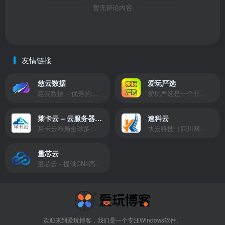
暂无评论内容
友情链接
慈云数据
爱玩严选
慈云数据 – 优秀的云服务器服务商，提供最具有性价比的产品。慈云数据是开发者必不可少的良心云
爱玩严选是一个非常有保障且性价比极高的虚拟商城，包括但不限于苹果证书、技术指导、会员充值等多种虚拟服务！
莱卡云 – 云服务器提供商
速科云
莱卡云布局全球多个地理区域。提供服务有：境外云服务器、国内云服务器、独立服务器、服务器托管、CDN、SSL证书、游戏服务器等业务。
快云科技（四川网联快云科技有限公司）成立于2021年，主营互联网业务平台服务提供商。公司专注为用户提供低价高性能云计算产品，致力于云计算应用的易用性开发，并引导云计算在国内普及
量芯云
量芯云 - 提供CN2高速香港美国云服务器&专业高防服务器租用等云服务器供应商
欢迎来到爱玩博客，我们是一个专注Windows软件、