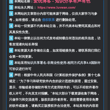
爱玩博客 - 知识分享有声有色
1
本网站名称：
2
本站永久网址：
https://www.luvwan.com/
3
本网站的文章部分内容可能来源于网络，仅供大家学习与参
考，如有侵权，请点击
侵权联系
进行删除处理。
4
本站一切资源不代表本站立场，并不代表本站赞同其观点和对
其真实性负责。
5
本站一律禁止以任何方式发布或转载任何违法的相关信息，访
客发现请向站长举报
6
本站资源大多存储在云盘，如发现链接失效，请联系我们我们
会第一时间更新。
7
本站采用
知识共享署名-非商业性使用-相同方式共享4.0国际许
可协议
进行许可
8
声明：根据中华人民共和国《计算机软件保护条例》第十七条
规定：“为了学习和研究软件内含的设计思想和原理，通过安装、
显示、传输或者存储软件等方式使用软件的，可以不经软件著作
权人许可，不向其支付报酬。”本站大部分下载资源收集于网络，
只做学习和交流使用，版权归原作者所有。若您需要使用非免费
的软件或服务，请购买正版授权并合法使用。本站发布的内容若