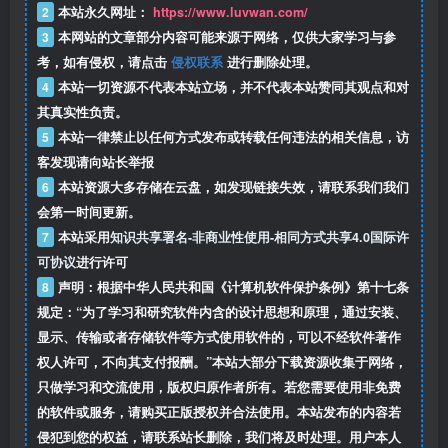
2
本站永久网址：
https://www.luvwan.com/
3
本网站的文章部分内容可能来源于网络，仅供大家学习与参
考，如有侵权，请点击
侵权联系
进行删除处理。
4
本站一切资源不代表本站立场，并不代表本站赞同其观点和对
其真实性负责。
5
本站一律禁止以任何方式发布或转载任何违法的相关信息，访
客发现请向站长举报
6
本站资源大多存储在云盘，如发现链接失效，请联系我们我们
会第一时间更新。
7
本站采用
知识共享署名-非商业性使用-相同方式共享4.0国际许
可协议
进行许可
8
声明：根据中华人民共和国《计算机软件保护条例》第十七条
规定：“为了学习和研究软件内含的设计思想和原理，通过安装、
显示、传输或者存储软件等方式使用软件的，可以不经软件著作
权人许可，不向其支付报酬。”本站大部分下载资源收集于网络，
只做学习和交流使用，版权归原作者所有。若您需要使用非免费
的软件或服务，请购买正版授权并合法使用。本站发布的内容若
侵犯到您的权益，请联系站长删除，我们将及时处理。用户本人