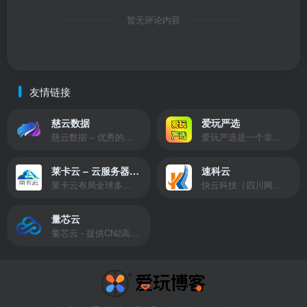
暂无评论内容
友情链接
慈云数据
爱玩严选
慈云数据 – 优秀的云服务器服务商，提供最具有性价比的产品。慈云数据是开发者必不可少的良心云
爱玩严选是一个非常有保障且性价比极高的虚拟商城，包括但不限于苹果证书、技术指导、会员充值等多种虚拟服务！
莱卡云 – 云服务器提供商
速科云
莱卡云布局全球多个地理区域。提供服务有：境外云服务器、国内云服务器、独立服务器、服务器托管、CDN、SSL证书、游戏服务器等业务。
快云科技（四川网联快云科技有限公司）成立于2021年，主营互联网业务平台服务提供商。公司专注为用户提供低价高性能云计算产品，致力于云计算应用的易用性开发，并引导云计算在国内普及
量芯云
量芯云 - 提供CN2高速香港美国云服务器&专业高防服务器租用等云服务器供应商